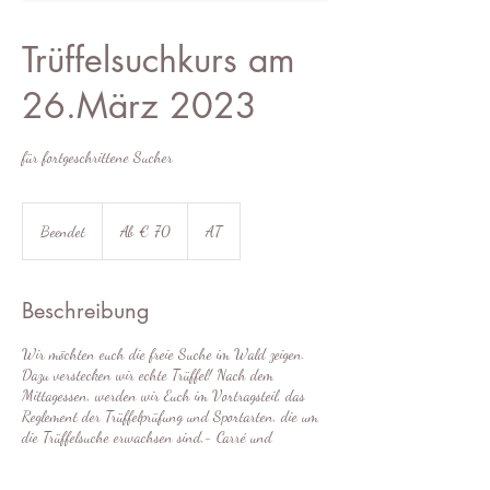
Trüffelsuchkurs am
26.März 2023
für fortgeschrittene Sucher
Ab
70
Beendet
B
Ab € 70
AT
Euro
e
e
n
Beschreibung
d
e
Wir möchten euch die freie Suche im Wald zeigen.
t
Dazu verstecken wir echte Trüffel! Nach dem
Mittagessen, werden wir Euch im Vortragsteil, das
Reglement der Trüffelprüfung und Sportarten, die um
die Trüffelsuche erwachsen sind,- Carré und
Speedtrüffeln näher bringen. Mit Spiel und Spaß geht
es am dann am Nachmittag weiter.