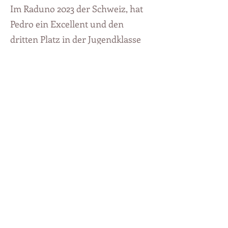
Im Raduno 2023 der Schweiz, hat
Pedro ein Excellent und den
dritten Platz in der Jugendklasse
erreicht. Er besitzt nun das
Working Class Certificate.
Pedro wurde 2023 in Österreich
zur Zucht zugelassen und steht
nun gesunden Hündinnen mit
FCI
Papieren zur Verfügung.