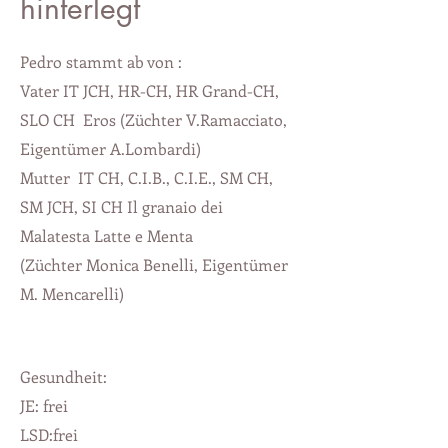
hinterlegt
Pedro stammt ab von :
Vater IT JCH, HR-CH, HR Grand-CH,
SLO CH Eros (Züchter V.Ramacciato,
Eigentümer A.Lombardi)
Mutter IT CH, C.I.B., C.I.E., SM CH,
SM JCH, SI CH Il granaio dei
Malatesta Latte e Menta
(Züchter Monica Benelli, Eigentümer
M. Mencarelli)
Gesundheit:
JE: frei
LSD:frei