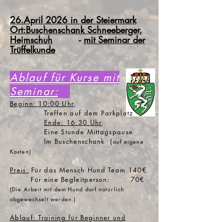
26.April 2026 in der Steiermark
Ort:Buschenschank Schneeberger,
Heimschuh
-
mit Seminar der
Trüffelkunde
Ablauf für Kurse mit
Seminar:
Beginn: 10:00 Uhr
,
Treffen auf dem Parkplatz
Ende: 16:30 Uhr
Eine Stunde Mittagspause
Im Buschenschank (
auf eigene
Kosten)
Preis
:
Für das Mensch Hund Team 140€
Für eine Begleitperson: 70€
(Die Arbeit mit dem Hund darf natürlich
abgewechselt werden.)
Ablauf: Training für Beginner und