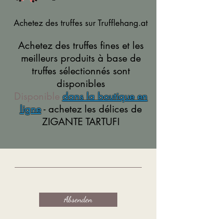
Achetez des truffes sur Trufflehang.at
Achetez des truffes fines et les
meilleurs produits à base de
truffes sélectionnés sont
disponibles
Disponible
dans la boutique en
ligne
- achetez les délices de
ZIGANTE TARTUFI
Absenden