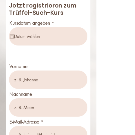
Jetzt registrieren zum
Trüffel-Such-Kurs
r
Kursdatum angeben
*
e
q
u
i
r
e
d
Vorname
Nachname
E-Mail-Adresse