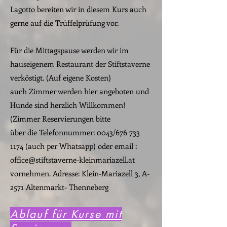
Lagotto bereiten wir in diesem Kurs
auch
gerne auf die Trüffelprüfung vor.
Für die Mittagspause werden wir im
hauseigenem Restaurant der Stiftstaverne
verköstigt. (Auf eigene Kosten)
auch Zimmer werden hier angeboten und
Hunde sind herzlich Willkommen!
(Zimmer Reservierungen bitte
über die Telefonnummer: 0043/676
733
1174
(auch per Whatsapp)
oder email :
office@stiftstaverne-kleinmariazell.at
vornehmen. Adresse: Klein-Mariazell 3, A-
2571 Altenmarkt- Thenneberg
Ablauf für Kurse mit