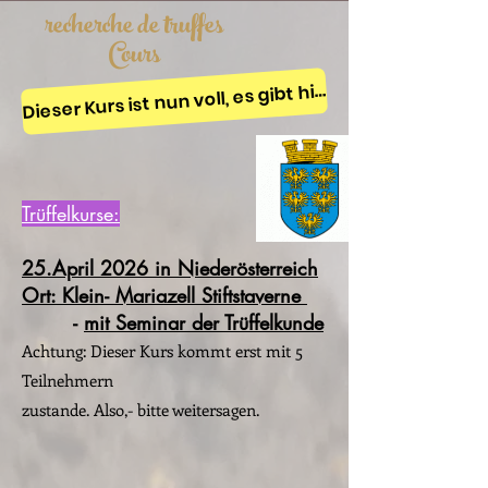
recherche de truffes
Cours
Dieser Kurs ist nun voll, es gibt hier nur mehr Warte
Trüffelkurse:
25.April 2026 in Niederösterreich
Ort: Klein- Mariazell Stiftstaverne
-
mit Seminar der Trüffelkunde
Achtung: Dieser Kurs kommt erst mit 5
Teilnehmern
zustande. Also,- bitte weitersagen.