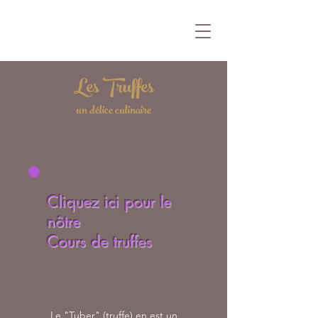
Les Truffes
un délice culinaire
un
Cliquez ici pour le
nôtre
Cours de truffes
Le "Tuber" (truffe) en est un