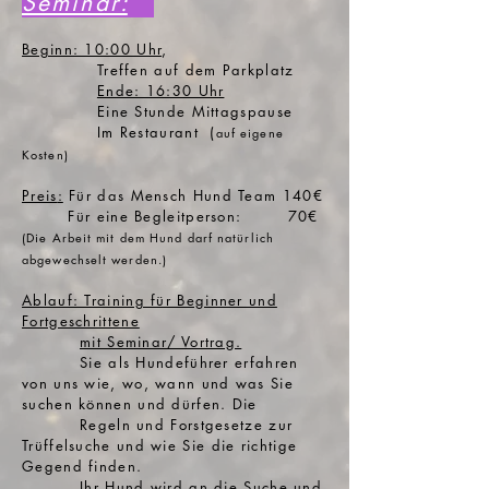
Seminar:
Beginn: 10:00 Uhr
,
Treffen auf dem Parkplatz
Ende: 16:30 Uhr
Eine Stunde Mittagspause
Im Restaurant (
auf eigene
Kosten)
Preis
:
Für das Mensch Hund Team 140€
Für eine Begleitperson: 70€
(Die Arbeit mit dem Hund darf natürlich
abgewechselt werden.)
Ablauf: Training für Beginner und
Fortgeschrittene
mit Seminar/ Vortrag.
Sie als Hundeführer erfahren
von uns wie, wo, wann und was Sie
suchen können und dürfen. Die
Regeln und Forstgesetze zur
Trüffelsuche und wie Sie die richtige
Gegend finden.
Ihr Hund wird an die Suche und