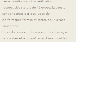
Les expositions sont la vérification du
respect des statuts de l'élevage. Les tests
sont effectués par des juges de
performance formés et testés pour la race
concernée.
Ces salons servent à comparer les chiens, à
rencontrer et à connaître les éleveurs et les
acheteurs intéressés. Le juge établit un
rapport pour chaque chien. Cela permet à
l’éleveur de voir son chien à distance et à
travers les yeux d’une autre personne
formée à la race.
L'arbre généalogique
Die Abstammung des Hundes ist von
größter Wichtigkeit. Heutzutage werden